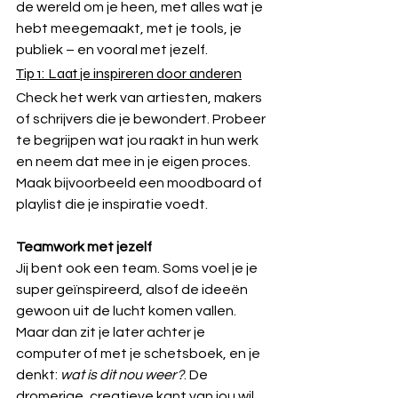
de wereld om je heen, met alles wat je 
hebt meegemaakt, met je tools, je 
publiek – en vooral met jezelf.
Tip 1: Laat je inspireren door anderen
Check het werk van artiesten, makers 
of schrijvers die je bewondert. Probeer 
te begrijpen wat jou raakt in hun werk 
en neem dat mee in je eigen proces. 
Maak bijvoorbeeld een moodboard of 
playlist die je inspiratie voedt.
Teamwork met jezelf
Jij bent ook een team. Soms voel je je 
super geïnspireerd, alsof de ideeën 
gewoon uit de lucht komen vallen. 
Maar dan zit je later achter je 
computer of met je schetsboek, en je 
denkt: 
wat is dit nou weer?
. De 
dromerige, creatieve kant van jou wil 