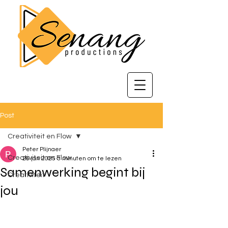
Post
Creativiteit en Flow
Peter Plijnaer
Creativiteit en Flow
26 jan 2025
3 minuten om te lezen
Samenwerking begint bij
Creativiteit
jou