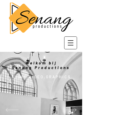
Welkom bij
Senang Productions
AUDIO.VIDEO.GRAPHICS