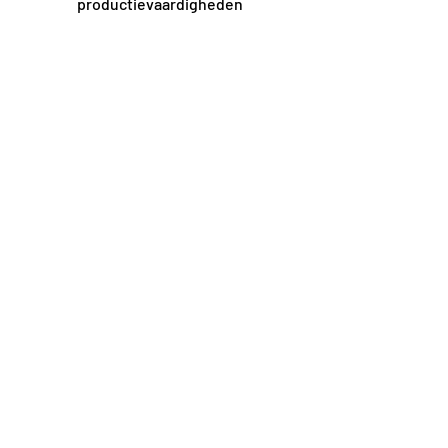
productievaardigheden
= Maak zelfverzekerde keuzes in je
muziek
Tijdens de sessies wordt een balans
gezocht tussen creatieve vrijheid en
technische verdieping, afhankelijk van
jouw behoefte en ervaring.